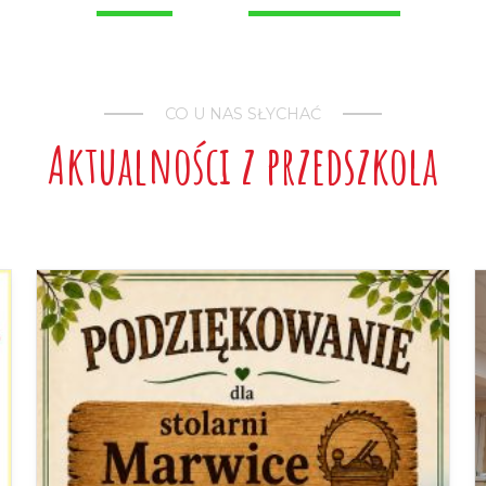
1
2
3
4
CO U NAS SŁYCHAĆ
Aktualności z przedszkola