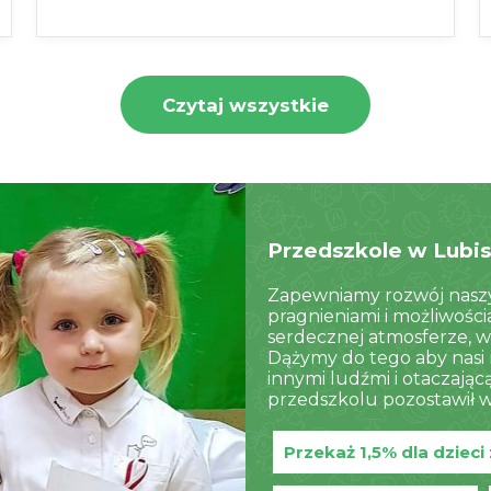
Czytaj wszystkie
Przedszkole w Lubis
Zapewniamy rozwój naszy
pragnieniami i możliwośc
serdecznej atmosferze, w
Dążymy do tego aby nasi 
innymi ludźmi i otaczają
przedszkolu pozostawił w 
Przekaż 1,5% dla dziec