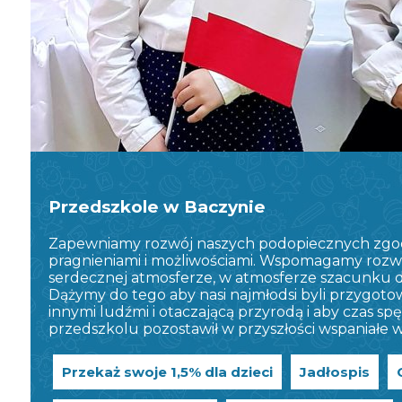
Przedszkole w Baczynie
Zapewniamy rozwój naszych podopiecznych zgodn
pragnieniami i możliwościami. Wspomagamy rozwój 
serdecznej atmosferze, w atmosferze szacunku dl
Dążymy do tego aby nasi najmłodsi byli przygotow
innymi ludźmi i otaczającą przyrodą i aby czas 
przedszkolu pozostawił w przyszłości wspaniałe w
Przekaż swoje 1,5% dla dzieci
Jadłospis