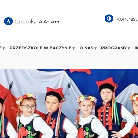
Kontrast
Czcionka:
A
A+
A++
E
PRZEDSZKOLE W BACZYNIE
O NAS
PROGRAMY
I