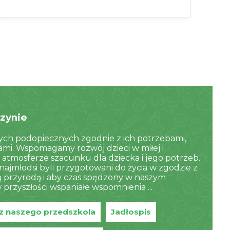
zynie
ch podopiecznych zgodnie z ich potrzebami,
iami. Wspomagamy rozwój dzieci w miłej i
 atmosferze szacunku dla dziecka i jego potrzeb.
najmłodsi byli przygotowani do życia w zgodzie z
cą przyrodą i aby czas spędzony w naszym
przyszłości wspaniałe wspomnienia ...
i z naszego przedszkola
Jadłospis