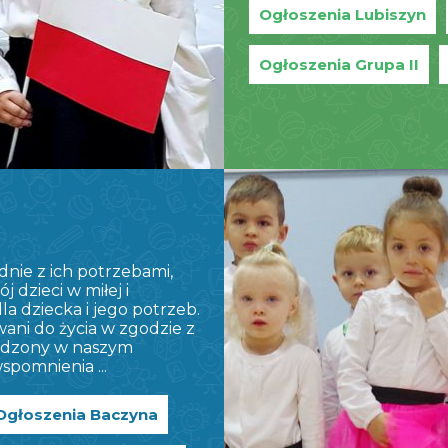
Ogłoszenia Lubiszyn
Ogłoszenia Grupa II
ie z ich potrzebami,
dzieci w miłej i
a dziecka i jego potrzeb.
ani do życia w zgodzie z
spędzony w naszym
spomnienia ...
Ogłoszenia Baczyna